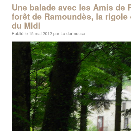
Une balade avec les Amis de R
forêt de Ramoundès, la rigole 
du Midi
Publié le
15 mai 2012
par
La dormeuse