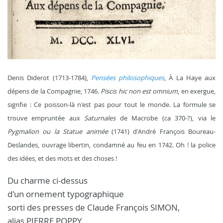
Denis Diderot (1713-1784),
Pensées philosophiques
, À La Haye aux
dépens de la Compagnie, 1746.
Piscis hic non est omnium
, en exergue,
signfie : Ce poisson-là n'est pas pour tout le monde. La formule se
trouve empruntée aux
Saturnales
de Macrobe (ca 370-?), via le
Pygmalion ou la Statue animée
(1741) d'André François Boureau-
Deslandes, ouvrage libertin, condamné au feu en 1742. Oh ! la police
des idées, et des mots et des choses !
Du charme ci-dessus
d'un ornement typographique
sorti des presses de Claude François SIMON,
alias PIERRE POPPY,