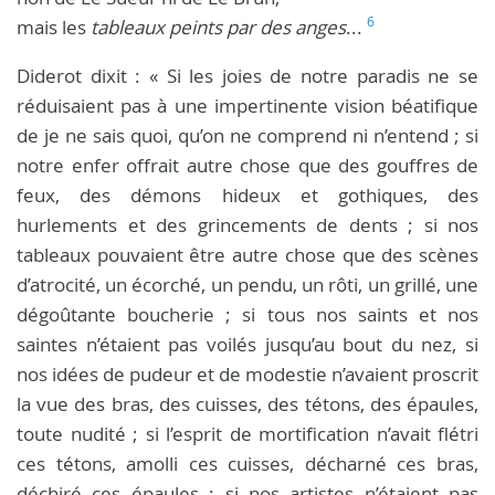
6
mais les
tableaux peints par des anges
...
Diderot dixit : « Si les joies de notre paradis ne se
réduisaient pas à une impertinente vision béatifique
de je ne sais quoi, qu’on ne comprend ni n’entend ; si
notre enfer offrait autre chose que des gouffres de
feux, des démons hideux et gothiques, des
hurlements et des grincements de dents ; si nos
tableaux pouvaient être autre chose que des scènes
d’atrocité, un écorché, un pendu, un rôti, un grillé, une
dégoûtante boucherie ; si tous nos saints et nos
saintes n’étaient pas voilés jusqu’au bout du nez, si
nos idées de pudeur et de modestie n’avaient proscrit
la vue des bras, des cuisses, des tétons, des épaules,
toute nudité ; si l’esprit de mortification n’avait flétri
ces tétons, amolli ces cuisses, décharné ces bras,
déchiré ces épaules ; si nos artistes n’étaient pas