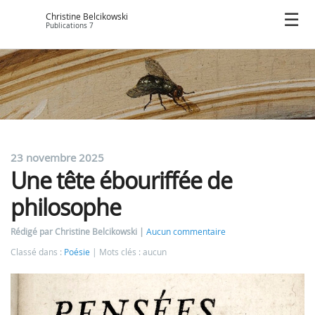
Christine Belcikowski
Publications 7
23 novembre 2025
Une tête ébouriffée de
philosophe
Rédigé par Christine Belcikowski
Aucun commentaire
Classé dans :
Poésie
Mots clés : aucun