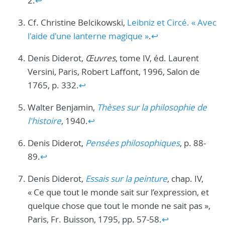
2.
↩︎
Cf. Christine Belcikowski,
Leibniz et Circé. « Avec
l'aide d'une lanterne magique »
.
↩︎
Denis Diderot,
Œuvres
, tome IV, éd. Laurent
Versini, Paris, Robert Laffont, 1996, Salon de
1765, p. 332.
↩︎
Walter Benjamin,
Thèses sur la philosophie de
l'histoire
, 1940.
↩︎
Denis Diderot,
Pensées philosophiques
, p. 88-
89.
↩︎
Denis Diderot,
Essais sur la peinture
, chap. IV,
« Ce que tout le monde sait sur l’expression, et
quelque chose que tout le monde ne sait pas »,
Paris, Fr. Buisson, 1795, pp. 57-58.
↩︎